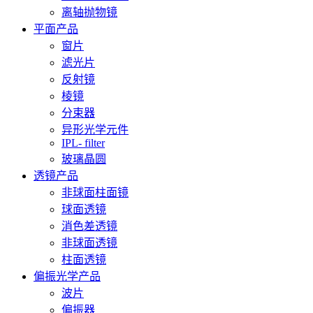
离轴抛物镜
平面产品
窗片
滤光片
反射镜
棱镜
分束器
异形光学元件
IPL- filter
玻璃晶圆
透镜产品
非球面柱面镜
球面透镜
消色差透镜
非球面透镜
柱面透镜
偏振光学产品
波片
偏振器