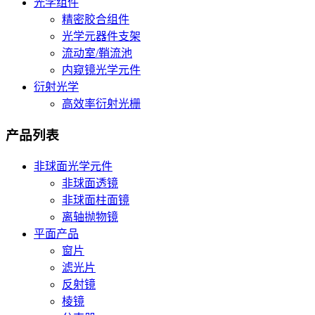
光学组件
精密胶合组件
光学元器件支架
流动室/鞘流池
内窥镜光学元件
衍射光学
高效率衍射光栅
产品列表
非球面光学元件
非球面透镜
非球面柱面镜
离轴抛物镜
平面产品
窗片
滤光片
反射镜
棱镜