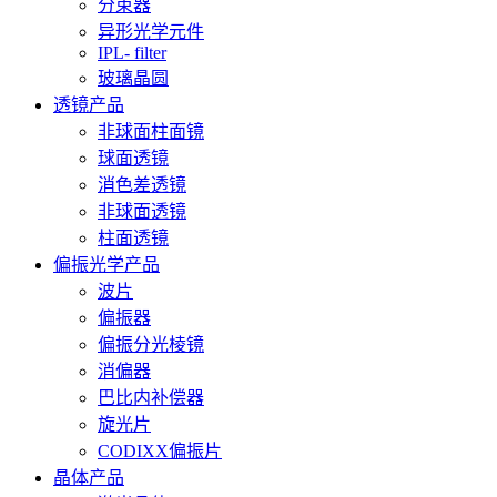
分束器
异形光学元件
IPL- filter
玻璃晶圆
透镜产品
非球面柱面镜
球面透镜
消色差透镜
非球面透镜
柱面透镜
偏振光学产品
波片
偏振器
偏振分光棱镜
消偏器
巴比内补偿器
旋光片
CODIXX偏振片
晶体产品