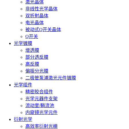
激光晶体
非线性光学晶体
双折射晶体
电光晶体
被动式Q开关晶体
Q开关
光学镀膜
增透膜
部分透反膜
高反膜
偏振分光膜
二极管泵浦激光元件镀膜
光学组件
精密胶合组件
光学元器件支架
流动室/鞘流池
内窥镜光学元件
衍射光学
高效率衍射光栅