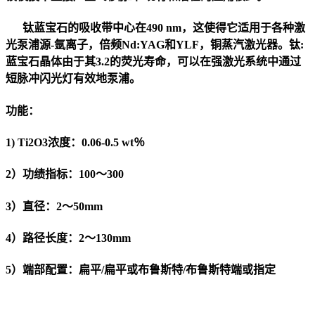
钛蓝宝石的吸收带中心在490 nm，这使得它适用于各种激
光泵浦源-氩离子，倍频Nd:YAG和YLF，铜蒸汽激光器。钛:
蓝宝石晶体由于其3.2的荧光寿命，可以在强激光系统中通过
短脉冲闪光灯有效地泵浦。
功能：
1) Ti2O3浓度：0.06-0.5 wt％
2）功绩指标：100〜300
3）直径：2〜50mm
4）路径长度：2〜130mm
5）端部配置：扁平/扁平或布鲁斯特/布鲁斯特端或指定