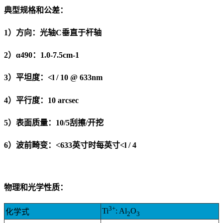
典型规格和公差：
1）方向：光轴C垂直于杆轴
2）α490：1.0-7.5cm-1
3）平坦度：<l / 10 @ 633nm
4）平行度：10 arcsec
5）表面质量：10/5刮擦/开挖
6）波前畸变：<633英寸时每英寸<l / 4
物理和光学性质
：
3+
Ti
: Al
O
化学式
2
3