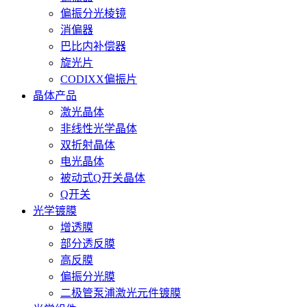
偏振分光棱镜
消偏器
巴比内补偿器
旋光片
CODIXX偏振片
晶体产品
激光晶体
非线性光学晶体
双折射晶体
电光晶体
被动式Q开关晶体
Q开关
光学镀膜
增透膜
部分透反膜
高反膜
偏振分光膜
二极管泵浦激光元件镀膜