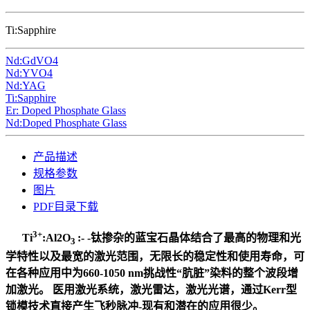
Ti:Sapphire
Nd:GdVO4
Nd:YVO4
Nd:YAG
Ti:Sapphire
Er: Doped Phosphate Glass
Nd:Doped Phosphate Glass
产品描述
规格参数
图片
PDF目录下载
3+
Ti
:Al2O
:- -钛掺杂的蓝宝石晶体结合了最高的物理和光
3
学特性以及最宽的激光范围，无限长的稳定性和使用寿命，可
在各种应用中为660-1050 nm挑战性“肮脏”染料的整个波段增
加激光。 医用激光系统，激光雷达，激光光谱，通过Kerr型
锁模技术直接产生飞秒脉冲-现有和潜在的应用很少。