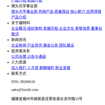
产品介绍
新品介绍
镜头光学事业部
镜头光学事业部
热销产品
质量保证
核心能力
应用领域
产品介绍
关于福特科
企业概况
组织架构
发展历程
企业文化
荣誉资质
董事长
致词
新闻资讯
企业新闻
行业资讯
展会公告
团队建设
投资者关系
公司治理
公告与通函
人力资源
加入我们
人才观
薪酬福利
职业发展
联系方式
0591-38266618
sales@foctek.com
福建省福州市闽侯县甘蔗街道长龙中路33号