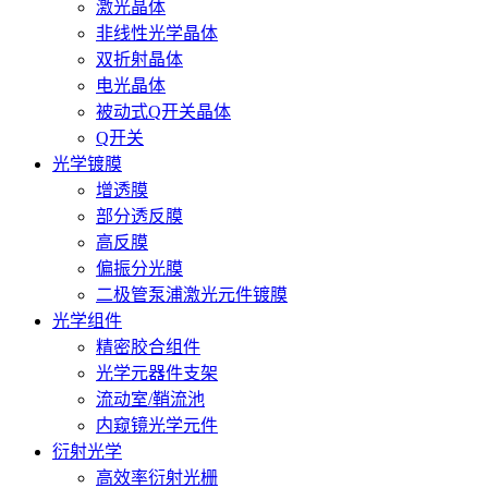
激光晶体
非线性光学晶体
双折射晶体
电光晶体
被动式Q开关晶体
Q开关
光学镀膜
增透膜
部分透反膜
高反膜
偏振分光膜
二极管泵浦激光元件镀膜
光学组件
精密胶合组件
光学元器件支架
流动室/鞘流池
内窥镜光学元件
衍射光学
高效率衍射光栅