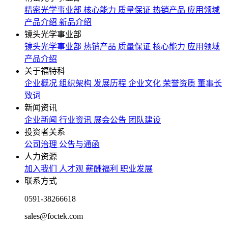
精密光学事业部
核心能力
质量保证
热销产品
应用领域
产品介绍
新品介绍
镜头光学事业部
镜头光学事业部
热销产品
质量保证
核心能力
应用领域
产品介绍
关于福特科
企业概况
组织架构
发展历程
企业文化
荣誉资质
董事长
致词
新闻资讯
企业新闻
行业资讯
展会公告
团队建设
投资者关系
公司治理
公告与通函
人力资源
加入我们
人才观
薪酬福利
职业发展
联系方式
0591-38266618
sales@foctek.com