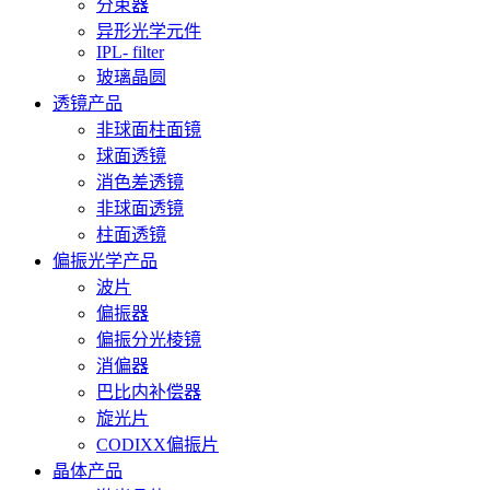
分束器
异形光学元件
IPL- filter
玻璃晶圆
透镜产品
非球面柱面镜
球面透镜
消色差透镜
非球面透镜
柱面透镜
偏振光学产品
波片
偏振器
偏振分光棱镜
消偏器
巴比内补偿器
旋光片
CODIXX偏振片
晶体产品