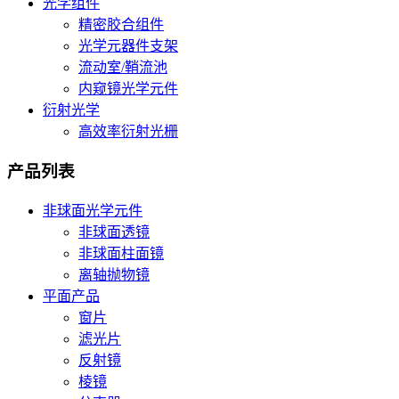
光学组件
精密胶合组件
光学元器件支架
流动室/鞘流池
内窥镜光学元件
衍射光学
高效率衍射光栅
产品列表
非球面光学元件
非球面透镜
非球面柱面镜
离轴抛物镜
平面产品
窗片
滤光片
反射镜
棱镜