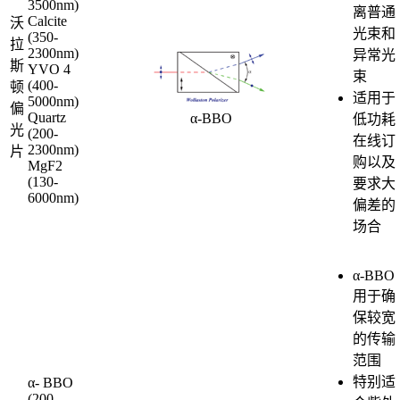
3500nm)
离普通
Calcite
沃
光束和
(350-
拉
2300nm)
异常光
斯
YVO 4
束
(400-
顿
适用于
5000nm)
偏
Quartz
α-BBO
低功耗
光
(200-
在线订
2300nm)
片
购以及
MgF2
(130-
要求大
6000nm)
偏差的
场合
α-BBO
用于确
保较宽
的传输
范围
特别适
α- BBO
(200-