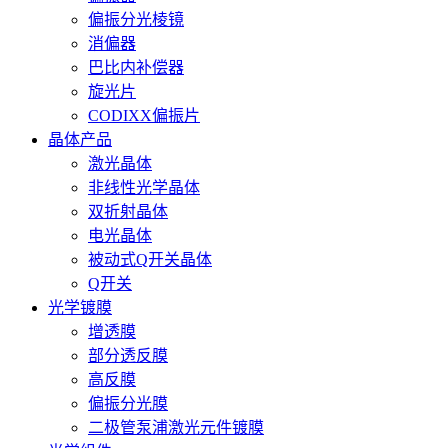
偏振分光棱镜
消偏器
巴比内补偿器
旋光片
CODIXX偏振片
晶体产品
激光晶体
非线性光学晶体
双折射晶体
电光晶体
被动式Q开关晶体
Q开关
光学镀膜
增透膜
部分透反膜
高反膜
偏振分光膜
二极管泵浦激光元件镀膜