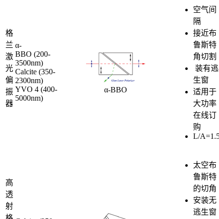
空气间
隔
格
接近布
兰
鲁斯特
α-
BBO (200-
激
角切割
3500nm)
光
装有逃
Calcite (350-
偏
生窗
2300nm)
YVO 4 (400-
α-BBO
振
适用于
5000nm)
器
大功率
在线订
购
L/A=1.
太空布
鲁斯特
高
的切角
透
安装无
射
逃生窗
格