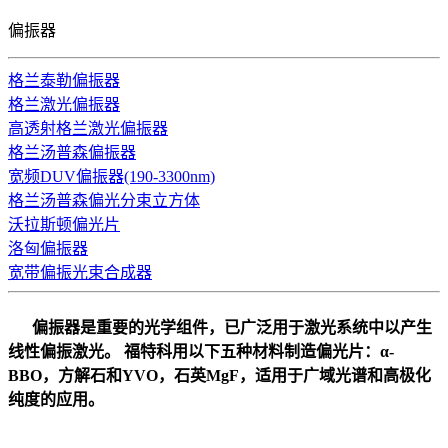
偏振器
格兰泰勒偏振器
格兰激光偏振器
高透射格兰激光偏振器
格兰汤普森偏振器
宽频DUV偏振器(190-3300nm)
格兰汤普森偏光分束立方体
沃拉斯顿偏光片
洛匈偏振器
宽带偏振光束合成器
偏振器是重要的光学组件，已广泛用于激光系统中以产生
线性偏振激光。 福特科用以下五种材料制造偏光片：
α-
BBO，方解石和YVO，石英MgF，适用于广域光谱和高极化
纯度的应用
。