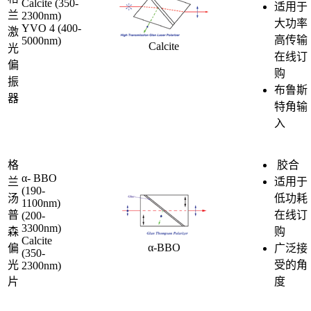
Calcite (350-
适用于
兰
2300nm)
大功率
YVO 4 (400-
激
高传输
5000nm)
Calcite
光
在线订
偏
购
振
布鲁斯
器
特角输
入
格
胶合
α- BBO
兰
适用于
(190-
汤
低功耗
1100nm)
普
在线订
(200-
3300nm)
森
购
Calcite
α-BBO
偏
广泛接
(350-
光
受的角
2300nm)
片
度