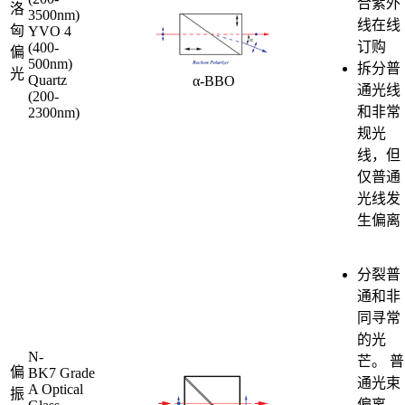
合紫外
洛
3500nm)
线在线
匈
YVO 4
订购
(400-
偏
500nm)
拆分普
光
Quartz
α-BBO
通光线
(200-
和非常
2300nm)
规光
线，但
仅普通
光线发
生偏离
分裂普
通和非
同寻常
的光
N-
芒。 普
偏
BK7 Grade
通光束
A Optical
振
偏离