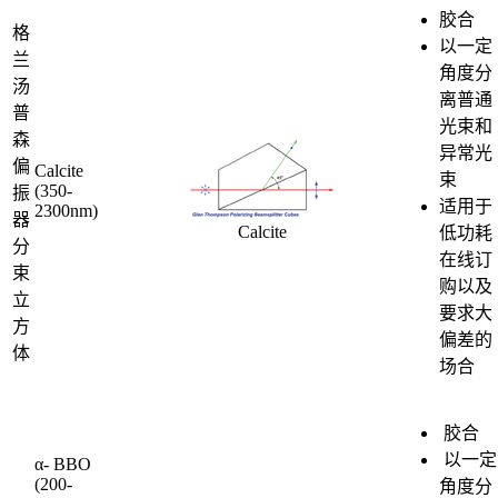
胶合
格
以一定
兰
角度分
汤
离普通
普
光束和
森
异常光
偏
Calcite
束
(350-
振
适用于
2300nm)
器
Calcite
低功耗
分
在线订
束
购以及
立
要求大
方
偏差的
体
场合
胶合
以一定
α- BBO
(200-
角度分