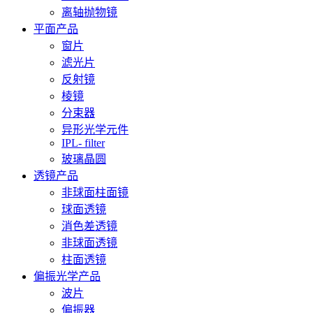
离轴抛物镜
平面产品
窗片
滤光片
反射镜
棱镜
分束器
异形光学元件
IPL- filter
玻璃晶圆
透镜产品
非球面柱面镜
球面透镜
消色差透镜
非球面透镜
柱面透镜
偏振光学产品
波片
偏振器