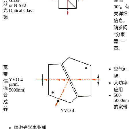
Glass
分
or N-SF2
90°。
光
Optical Glass
关详细
镜
信息，
请参阅
“分束
器”一
章。
宽
空气间
带
隔
YVO 4
偏
大功率
(400-
振
应用
5000nm)
合
500-
5000nm
成
的宽带
器
YVO 4
精密光学事业部