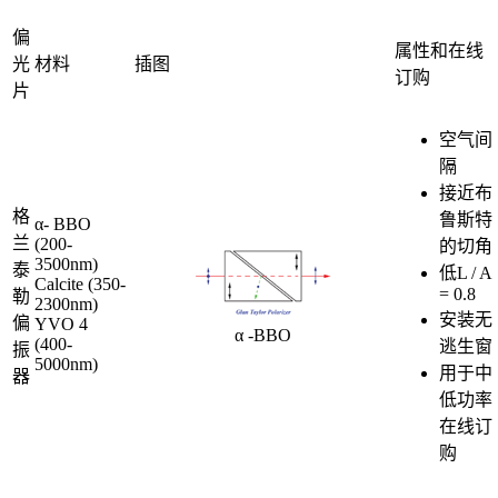
偏
属性和在线
光
材料
插图
订购
片
空气间
隔
接近布
格
鲁斯特
α- BBO
兰
(200-
的切角
3500nm)
泰
低L / A
Calcite (350-
= 0.8
勒
2300nm)
安装无
偏
YVO 4
α -BBO
(400-
逃生窗
振
5000nm)
用于中
器
低功率
在线订
购