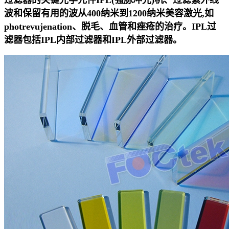
过滤器的关键光学元件IPL(强脉冲光)机、过滤紫外线
波和保留有用的波从400纳米到1200纳米美容激光,如
photrevujenation、脱毛、血管和痤疮的治疗。
IPL过
滤器包括IPL内部过滤器和IPL外部过滤器。