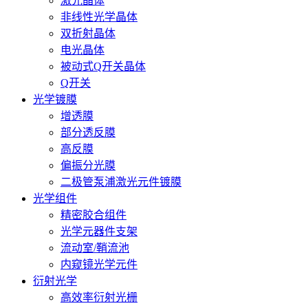
激光晶体
非线性光学晶体
双折射晶体
电光晶体
被动式Q开关晶体
Q开关
光学镀膜
增透膜
部分透反膜
高反膜
偏振分光膜
二极管泵浦激光元件镀膜
光学组件
精密胶合组件
光学元器件支架
流动室/鞘流池
内窥镜光学元件
衍射光学
高效率衍射光栅