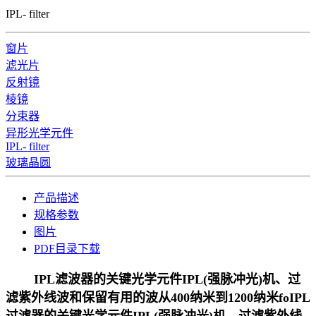
IPL- filter
窗片
滤光片
反射镜
棱镜
分束器
异形光学元件
IPL- filter
玻璃晶圆
产品描述
规格参数
图片
PDF目录下载
IPL滤波器的关键光学元件IPL(强脉冲光)机、过
滤紫外线波和保留有用的波从400纳米到1200纳米foIPL