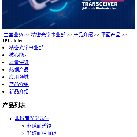
主营业务
>>
精密光学事业部
>>
产品介绍
>>
平面产品
>>
IPL- filter
精密光学事业部
核心能力
质量保证
热销产品
应用领域
产品介绍
新品介绍
产品列表
非球面光学元件
非球面透镜
非球面柱面镜