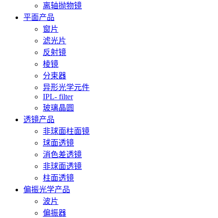
离轴抛物镜
平面产品
窗片
滤光片
反射镜
棱镜
分束器
异形光学元件
IPL- filter
玻璃晶圆
透镜产品
非球面柱面镜
球面透镜
消色差透镜
非球面透镜
柱面透镜
偏振光学产品
波片
偏振器