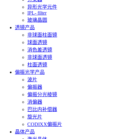
异形光学元件
IPL- filter
玻璃晶圆
透镜产品
非球面柱面镜
球面透镜
消色差透镜
非球面透镜
柱面透镜
偏振光学产品
波片
偏振器
偏振分光棱镜
消偏器
巴比内补偿器
旋光片
CODIXX偏振片
晶体产品