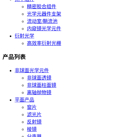
精密胶合组件
光学元器件支架
流动室/鞘流池
内窥镜光学元件
衍射光学
高效率衍射光栅
产品列表
非球面光学元件
非球面透镜
非球面柱面镜
离轴抛物镜
平面产品
窗片
滤光片
反射镜
棱镜
分束器