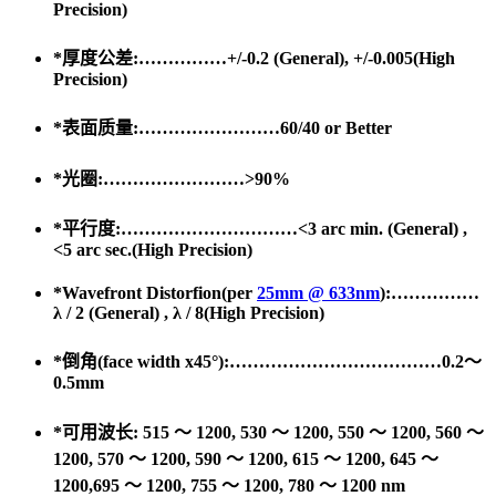
Precision)
*厚度公差:……………
+/-0.2
(General), +/-0.005(High
Precision)
*表面质量:……………………60/40 or Better
*光圈:……………………
>90%
*平行度:…………………………<3 arc min. (General)
,
<5 arc sec.(High Precision)
*Wavefront Distorfion(per
25mm @ 633nm
):……………
λ / 2 (General) , λ / 8(High Precision)
*倒角(face width x45°):………………………………0.2～
0.5mm
*可用波长: 515 ～ 1200, 530 ～ 1200, 550 ～ 1200, 560 ～
1200, 570 ～ 1200, 590 ～ 1200, 615 ～ 1200, 645 ～
1200,695 ～ 1200, 755 ～ 1200, 780 ～ 1200 nm