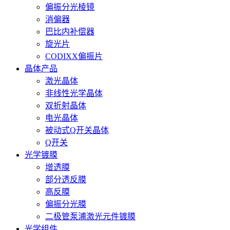
偏振分光棱镜
消偏器
巴比内补偿器
旋光片
CODIXX偏振片
晶体产品
激光晶体
非线性光学晶体
双折射晶体
电光晶体
被动式Q开关晶体
Q开关
光学镀膜
增透膜
部分透反膜
高反膜
偏振分光膜
二极管泵浦激光元件镀膜
光学组件