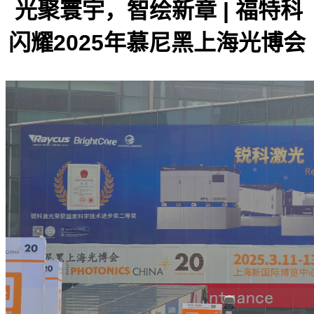
光聚寰宇，智绘新章 | 福特科
闪耀2025年慕尼黑上海光博会