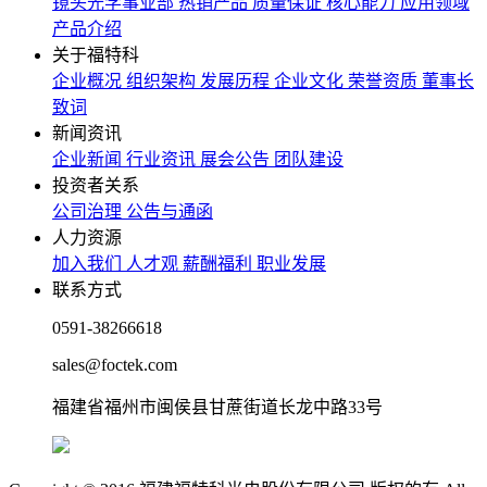
镜头光学事业部
热销产品
质量保证
核心能力
应用领域
产品介绍
关于福特科
企业概况
组织架构
发展历程
企业文化
荣誉资质
董事长
致词
新闻资讯
企业新闻
行业资讯
展会公告
团队建设
投资者关系
公司治理
公告与通函
人力资源
加入我们
人才观
薪酬福利
职业发展
联系方式
0591-38266618
sales@foctek.com
福建省福州市闽侯县甘蔗街道长龙中路33号