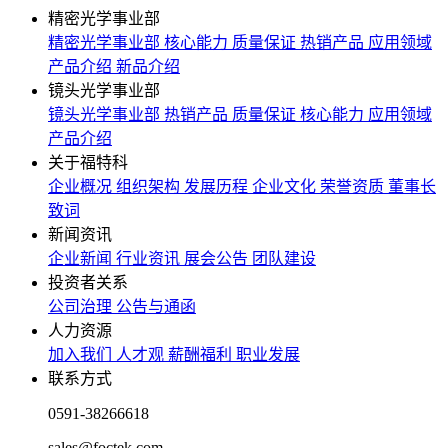
精密光学事业部
精密光学事业部
核心能力
质量保证
热销产品
应用领域
产品介绍
新品介绍
镜头光学事业部
镜头光学事业部
热销产品
质量保证
核心能力
应用领域
产品介绍
关于福特科
企业概况
组织架构
发展历程
企业文化
荣誉资质
董事长
致词
新闻资讯
企业新闻
行业资讯
展会公告
团队建设
投资者关系
公司治理
公告与通函
人力资源
加入我们
人才观
薪酬福利
职业发展
联系方式
0591-38266618
sales@foctek.com